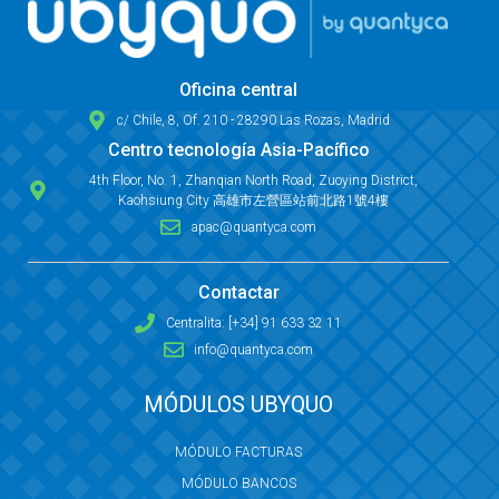
Oficina central
c/ Chile, 8, Of. 210 - 28290 Las Rozas, Madrid
Centro tecnología Asia-Pacífico
4th Floor, No. 1, Zhanqian North Road, Zuoying District,
Kaohsiung City 高雄市左營區站前北路1號4樓
apac@quantyca.com
Contactar
Centralita: [+34] 91 633 32 11
info@quantyca.com
MÓDULOS UBYQUO
MÓDULO FACTURAS
MÓDULO BANCOS