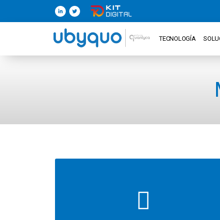
TECNOLOGÍA
SOLU
Integración 100%
Cada factura queda asociada a su asiento
dentro del ERP/Programa contable