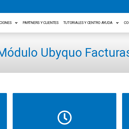
CIONES
PARTNERS Y CLIENTES
TUTORIALES Y CENTRO AYUDA
CO
RÁPIDO Y SENCILLO
Módulo Ubyquo Factura
Instalamos (conectamos con tu ERP) en 1
hora y formación en 2 horas (formamos
directamente con tus facturas, movimientos
bancarios, impresos oficiales, etc)