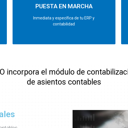
PUESTA EN MARCHA
Inmediata y específica de tu ERP y
contabilidad
 incorpora el módulo de contabilizac
de asientos contables
ales
ontables