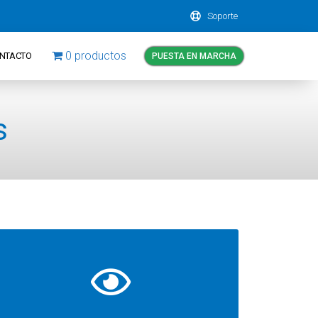
Soporte
0 productos
NTACTO
PUESTA EN MARCHA
AVANZADO
s
Programa contable lectura (OCR) & Validación
por operador