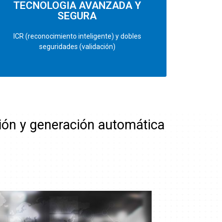
TECNOLOGIA AVANZADA Y
SEGURA
ICR (reconocimiento inteligente) y dobles
seguridades (validación)
ión y generación automática