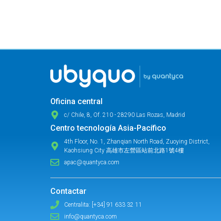
Oficina central
c/ Chile, 8, Of. 210 - 28290 Las Rozas, Madrid
Centro tecnología Asia-Pacífico
4th Floor, No. 1, Zhanqian North Road, Zuoying District,
Kaohsiung City 高雄市左營區站前北路1號4樓
apac@quantyca.com
Contactar
Centralita: [+34] 91 633 32 11
info@quantyca.com