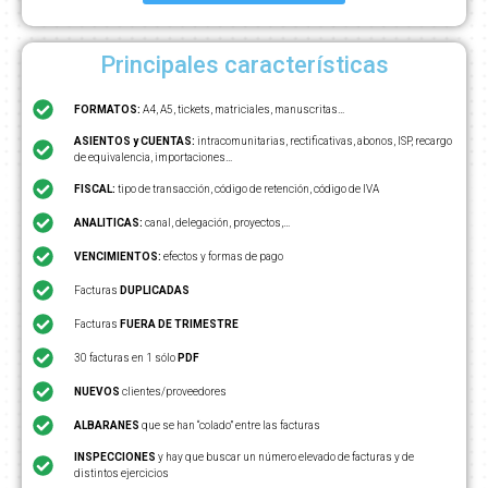
Principales características
FORMATOS:
A4, A5, tickets, matriciales, manuscritas…
ASIENTOS y CUENTAS:
intracomunitarias, rectificativas, abonos, ISP, recargo
de equivalencia, importaciones…
FISCAL:
tipo de transacción, código de retención, código de IVA
ANALITICAS:
canal, delegación, proyectos,…
VENCIMIENTOS:
efectos y formas de pago
Facturas
DUPLICADAS
Facturas
FUERA DE TRIMESTRE
30 facturas en 1 sólo
PDF
NUEVOS
clientes/proveedores
ALBARANES
que se han “colado” entre las facturas
INSPECCIONES
y hay que buscar un número elevado de facturas y de
distintos ejercicios