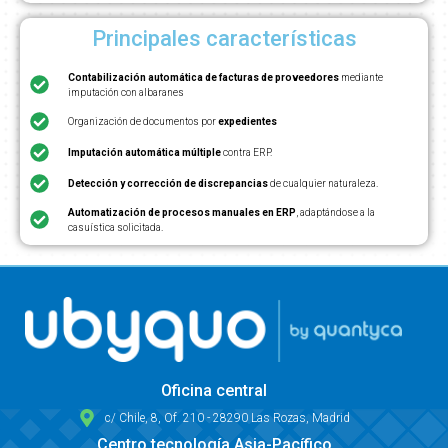
Principales características
Contabilización automática de facturas de proveedores
mediante
imputación con albaranes
Organización de documentos por
expedientes
Imputación automática múltiple
contra ERP.
Detección y corrección de discrepancias
de cualquier naturaleza.
Automatización de procesos manuales en ERP
, adaptándose a la
casuística solicitada.
Oficina central
c/ Chile, 8, Of. 210 - 28290 Las Rozas, Madrid
Centro tecnología Asia-Pacífico