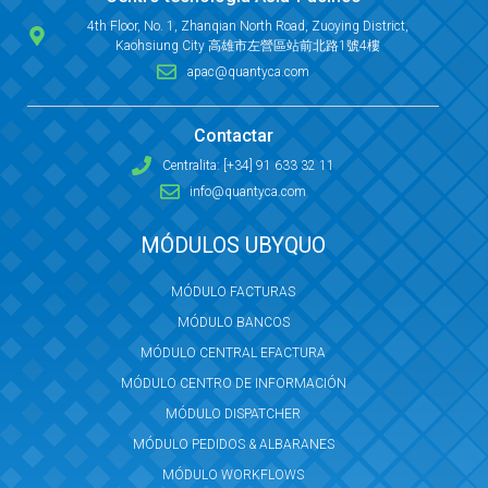
4th Floor, No. 1, Zhanqian North Road, Zuoying District,
Kaohsiung City 高雄市左營區站前北路1號4樓
apac@quantyca.com
Contactar
Centralita: [+34] 91 633 32 11
info@quantyca.com
MÓDULOS UBYQUO
MÓDULO FACTURAS
MÓDULO BANCOS
MÓDULO CENTRAL EFACTURA
MÓDULO CENTRO DE INFORMACIÓN
MÓDULO DISPATCHER
MÓDULO PEDIDOS & ALBARANES
MÓDULO WORKFLOWS