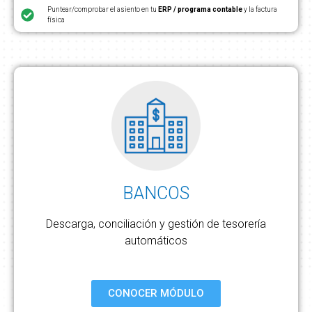
Puntear/comprobar el asiento en tu
ERP / programa contable
y la factura
física
BANCOS
Descarga, conciliación y gestión de tesorería
automáticos
CONOCER MÓDULO