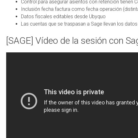
Control para asegurar asientos con retención tienen 
Inclusión fecha factura como fecha operación (distint
Datos fiscales editables desde Ubyquo
Las cuentas que se traspasan a Sage llevan los datos
[SAGE] Vídeo de la sesión con S