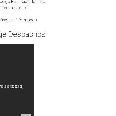
Código Retención definido
a fecha asiento)
 fiscales informados
age Despachos