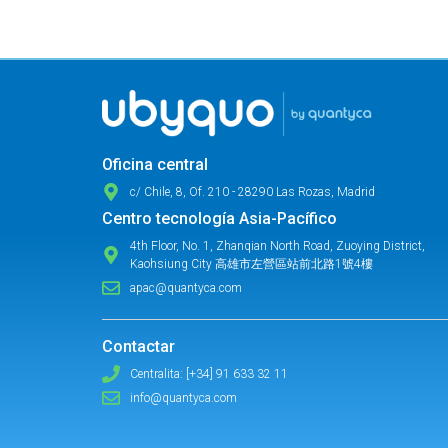
Oficina central
c/ Chile, 8, Of. 210 - 28290 Las Rozas, Madrid
Centro tecnología Asia-Pacífico
4th Floor, No. 1, Zhanqian North Road, Zuoying District,
Kaohsiung City 高雄市左營區站前北路1號4樓
apac@quantyca.com
Contactar
Centralita: [+34] 91 633 32 11
info@quantyca.com