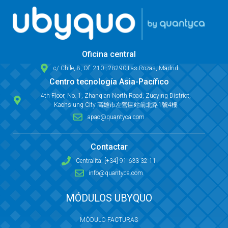
Oficina central
c/ Chile, 8, Of. 210 - 28290 Las Rozas, Madrid
Centro tecnología Asia-Pacífico
4th Floor, No. 1, Zhanqian North Road, Zuoying District,
Kaohsiung City 高雄市左營區站前北路1號4樓
apac@quantyca.com
Contactar
Centralita: [+34] 91 633 32 11
info@quantyca.com
MÓDULOS UBYQUO
MÓDULO FACTURAS