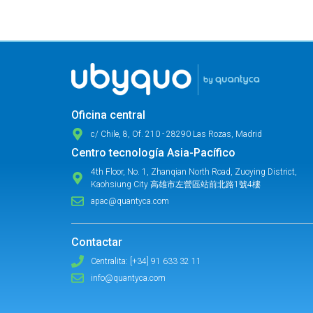
Oficina central
c/ Chile, 8, Of. 210 - 28290 Las Rozas, Madrid
Centro tecnología Asia-Pacífico
4th Floor, No. 1, Zhanqian North Road, Zuoying District,
Kaohsiung City 高雄市左營區站前北路1號4樓
apac@quantyca.com
Contactar
Centralita: [+34] 91 633 32 11
info@quantyca.com