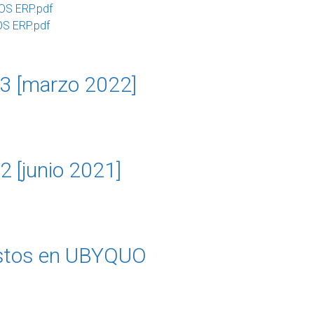
OS ERP.pdf
S ERP.pdf
03 [marzo 2022]
2 [junio 2021]
gastos en UBYQUO