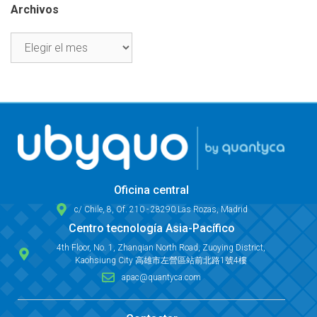
Archivos
Oficina central
c/ Chile, 8, Of. 210 - 28290 Las Rozas, Madrid
Centro tecnología Asia-Pacífico
4th Floor, No. 1, Zhanqian North Road, Zuoying District,
Kaohsiung City 高雄市左營區站前北路1號4樓
apac@quantyca.com