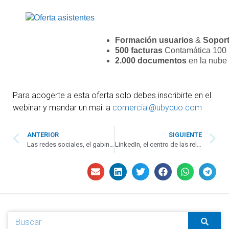
Formación usuarios
&
Soport
500 facturas
Contamática 100
2.000 documentos
en la nube
Para acogerte a esta oferta solo debes inscribirte en el
webinar y mandar un mail a
comercial@ubyquo.com
ANTERIOR
SIGUIENTE
Las redes sociales, el gabinete de comunicación online para tu asesoría
LinkedIn, el centro de las relaciones profesionales de tu asesoría online