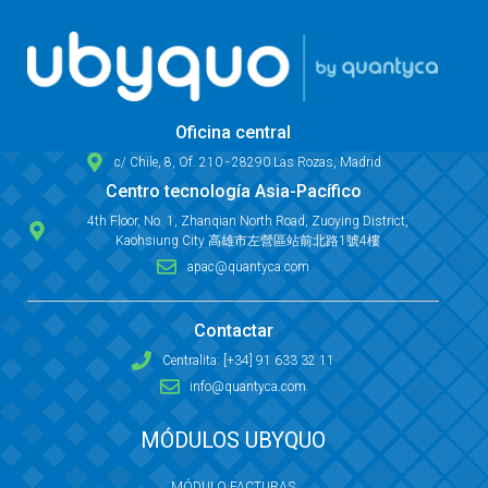
Oficina central
c/ Chile, 8, Of. 210 - 28290 Las Rozas, Madrid
Centro tecnología Asia-Pacífico
4th Floor, No. 1, Zhanqian North Road, Zuoying District,
Kaohsiung City 高雄市左營區站前北路1號4樓
apac@quantyca.com
Contactar
Centralita: [+34] 91 633 32 11
info@quantyca.com
MÓDULOS UBYQUO
MÓDULO FACTURAS