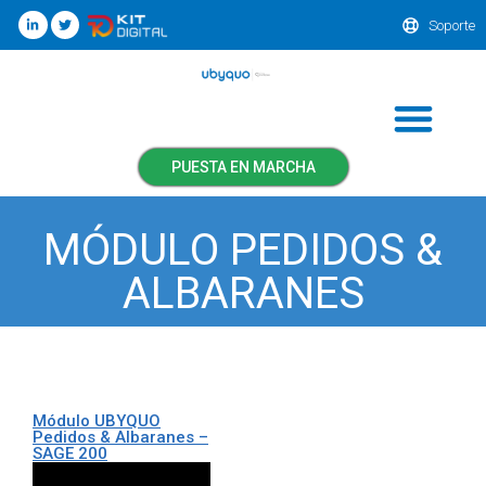
Soporte
PUESTA EN MARCHA
MÓDULO PEDIDOS &
ALBARANES
Módulo UBYQUO
Pedidos & Albaranes –
SAGE 200