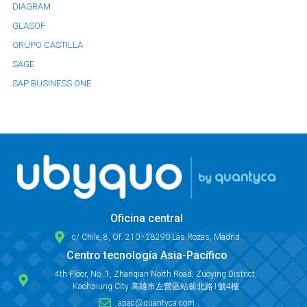
DIAGRAM
GLASOF
GRUPO CASTILLA
SAGE
SAP BUSINESS ONE
Oficina central
c/ Chile, 8, Of. 210 - 28290 Las Rozas, Madrid
Centro tecnología Asia-Pacífico
4th Floor, No. 1, Zhanqian North Road, Zuoying District,
Kaohsiung City 高雄市左營區站前北路1號4樓
apac@quantyca.com