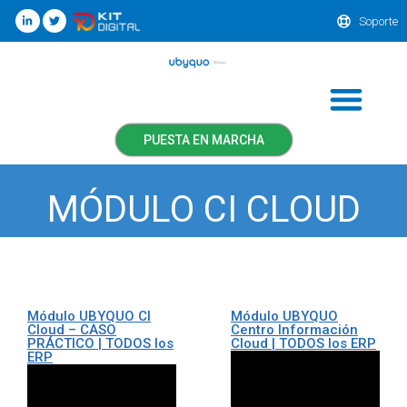
Soporte
PUESTA EN MARCHA
MÓDULO CI CLOUD
Módulo UBYQUO CI
Módulo UBYQUO
Cloud – CASO
Centro Información
PRÁCTICO | TODOS los
Cloud | TODOS los ERP
ERP