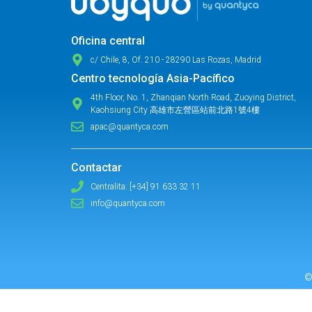
Oficina central
c/ Chile, 8, Of. 210 - 28290 Las Rozas, Madrid
Centro tecnología Asia-Pacífico
4th Floor, No. 1, Zhanqian North Road, Zuoying District,
Kaohsiung City 高雄市左營區站前北路1號4樓
apac@quantyca.com
Contactar
Centralita: [+34] 91 633 32 11
info@quantyca.com
©