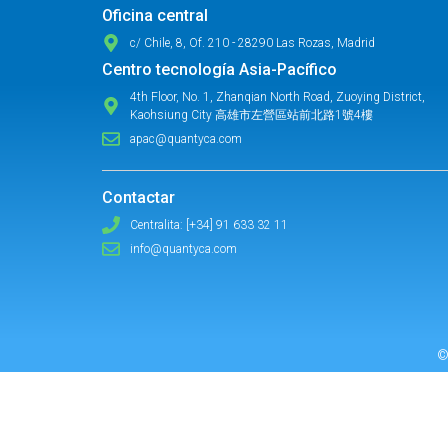
Oficina central
c/ Chile, 8, Of. 210 - 28290 Las Rozas, Madrid
Centro tecnología Asia-Pacífico
4th Floor, No. 1, Zhanqian North Road, Zuoying District,
Kaohsiung City 高雄市左營區站前北路1號4樓
apac@quantyca.com
Contactar
Centralita: [+34] 91 633 32 11
info@quantyca.com
©