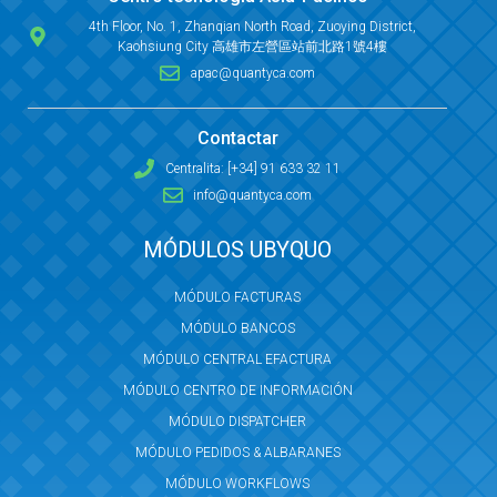
4th Floor, No. 1, Zhanqian North Road, Zuoying District,
Kaohsiung City 高雄市左營區站前北路1號4樓
apac@quantyca.com
Contactar
Centralita: [+34] 91 633 32 11
info@quantyca.com
MÓDULOS UBYQUO
MÓDULO FACTURAS
MÓDULO BANCOS
MÓDULO CENTRAL EFACTURA
MÓDULO CENTRO DE INFORMACIÓN
MÓDULO DISPATCHER
MÓDULO PEDIDOS & ALBARANES
MÓDULO WORKFLOWS